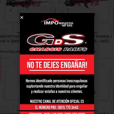
AMORTIGUADORES / HONDA /
AMORTIGUADORES / HONDA /
CR-V [RM1– RM4, RE5 – RE6]
CR-V [RM1– RM4, RE5 – RE6]
Amortiguadores
,
Honda
Amortiguadores
,
Honda