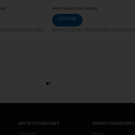
nda
Amortiguadores
,
Honda
COTIZAR
 HONDA, EXCEL-GAS
AMORTIGUADORES, HONDA, EXCEL-GAS
AMORTIGUADORES
AMORTIGUADORES
Chevrolet
Nissan