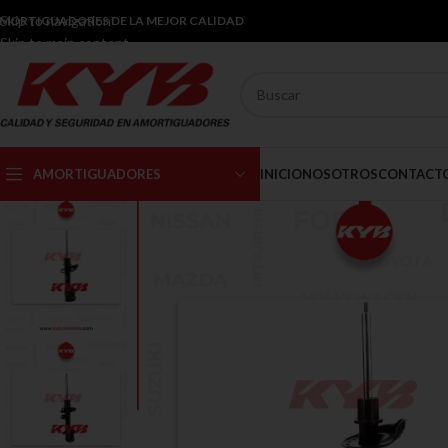
Skip to navigation
MORTIGUADORES DE LA MEJOR CALIDAD
Skip to main content
AMORTIGUADORES
INICIO
NOSOTROS
CONTACT