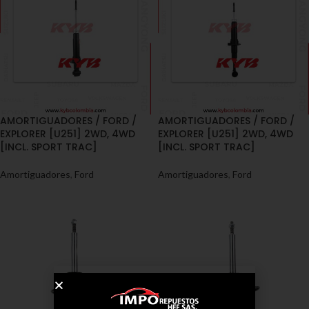
AMORTIGUADORES / FORD /
AMORTIGUADORES / FORD /
EXPLORER [U251] 2WD, 4WD
EXPLORER [U251] 2WD, 4WD
[INCL. SPORT TRAC]
[INCL. SPORT TRAC]
Amortiguadores
,
Ford
Amortiguadores
,
Ford