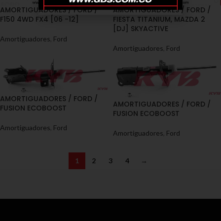
AMORTIGUADORES / FORD /
AMORTIGUADORES / FORD /
F150 4WD FX4 [06 -12]
FIESTA TITANIUM, MAZDA 2
[DJ] SKYACTIVE
Amortiguadores
,
Ford
Amortiguadores
,
Ford
AMORTIGUADORES / FORD /
AMORTIGUADORES / FORD /
FUSION ECOBOOST
FUSION ECOBOOST
Amortiguadores
,
Ford
Amortiguadores
,
Ford
1
2
3
4
→