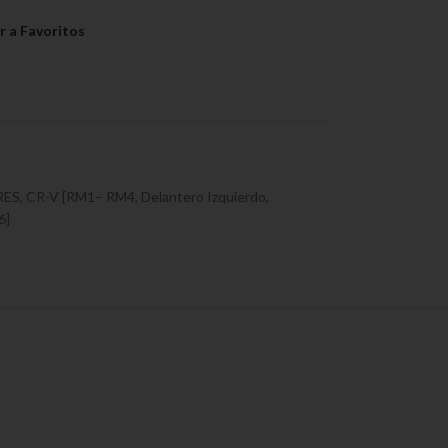
RES
,
CR-V [RM1– RM4
,
Delantero Izquierdo
,
6]