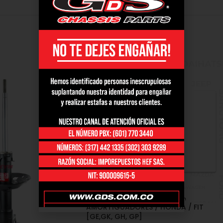
AMORTIGUADORES / HONDA / FIT
[GE,GK, GH, GP]