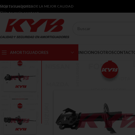
Skip to navigation
MORTIGUADORES DE LA MEJOR CALIDAD
Skip to main content
AMORTIGUADORES
INICIO
NOSOTROS
CONTACT