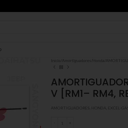
O
Inicio
Amortiguadores
Honda
AMORTIGUAD
AMORTIGUADORE
V [RM1– RM4, R
AMORTIGUADORES, HONDA, EXCEL-GA