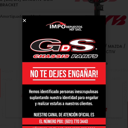
BRACKET
Amortiguadores
,
Mazda
AMORTIGUADORES / MAZDA /
6 [GJ1, GL] 2.5 SKYACTIV
Amortiguadores
,
Mazda