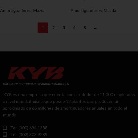
Amortiguadores
,
Mazda
Amortiguadores
,
Mazda
1
2
3
4
5
→
KYB es una empresa que cuenta con alrededor de 11,000 empleados
a nivel mundial misma que posee 12 plantas que producen un
aproximado de 65 millones de amortiguadores anuales en todo el
mundo.
Tel: (300) 694 1388
Tel: (302) 303 9289