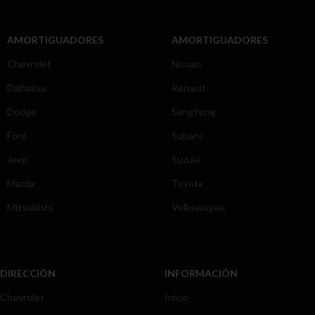
AMORTIGUADORES
AMORTIGUADORES
Chevrolet
Nissan
Daihatsu
Renault
Dodge
SangYong
Ford
Subaru
Jeep
Suzuki
Mazda
Toyota
Mitsubishi
Volkswagen
DIRECCIÓN
INFORMACIÓN
Chevrolet
Inicio