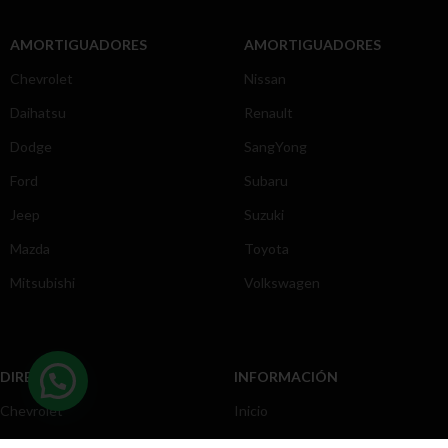
AMORTIGUADORES
AMORTIGUADORES
Chevrolet
Nissan
Daihatsu
Renault
Dodge
SangYong
Ford
Subaru
Jeep
Suzuki
Mazda
Toyota
Mitsubishi
Volkswagen
DIRECCIÓN
INFORMACIÓN
Chevrolet
Inicio
Toyota
Nosotros