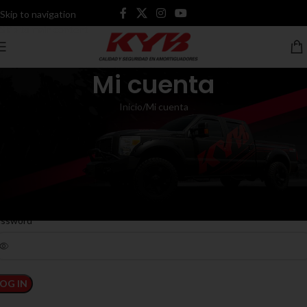
Skip to navigation
Skip to main content
Mi cuenta
Inicio
Mi cuenta
cceder
*
mbre de usuario o correo electrónico
*
assword
LOG IN