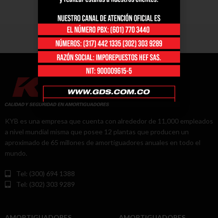
KYB es una empresa que cuenta con alrededor de 11,000 empleados
a nivel mundial misma que posee 12 plantas que producen un
aproximado de 65 millones de amortiguadores anuales en todo el
mundo.
Tel: (300) 694 1388
Tel: (302) 303 9289
AMORTIGUADORES
AMORTIGUADORES