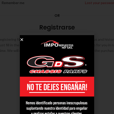
Remember me
Lost your passwo
OR
Registrarse
egistering for this site allows you to access your order status and histor
ust fill in the fields below, and we'll get a new account set up for you in 
time. We will only ask you for information necessary to make the purchas
process faster and easier.
REGISTRARSE