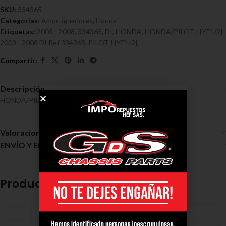
SKU:
334365
Categorías:
Amortiguadores
,
Honda
Etiquetas:
2003 - 2008
,
334365
,
DI
,
HONDA
,
HONDA/PILOT I [YF1/2]
2003 - 2008 DI Ref 334365
,
PILOT I [YF1/2]
Descripción
HONDA/PILOT I [YF1/2] 2003 – 2008 DI Ref 334365
Valoraciones (0)
ENVÍO Y ENTREGA
Productos relacionados