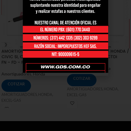
AMORTIGUADORES / HONDA /
AMORTIGUADORES / HONDA /
CIVIC SI, COUPE DX , SI [FK –
CR-V 2.0 Ivtec, 2.2 iCTDi
FN – FD – FA]
Amortiguadores
,
Honda
Amortiguadores
,
Honda
COTIZAR
COTIZAR
AMORTIGUADORES, HONDA,
AMORTIGUADORES, HONDA,
EXCEL-GAS
EXCEL-GAS