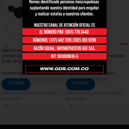
AMORTIGUADORES /
AMORTIGUADORES /
CHEVROLET / D´MAX 2WD
CHEVROLET / GRAND VITARA
[TFR, TFS]
1.6, 2.0
Amortiguadores
,
Chevrolet
Amortiguadores
,
Chevrolet
COTIZAR
COTIZAR
AMORTIGUADORES, CHEVROLET,
AMORTIGUADORES, CHEVROLET,
EXCEL-GAS
EXCEL-GAS