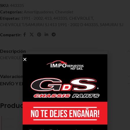
SKU:
443335
Categorías:
Amortiguadores
,
Chevrolet
Etiquetas:
1991 - 2002
,
413
,
443335
,
CHEVROLET
,
CHEVROLET/SAMURAI SJ 413 1991 - 2002 D 443335
,
SAMURAI SJ
Descripción
CHEVROLET/SAMURAI SJ 413 1991 – 2002 D Ref 443335
Valoraciones (0)
ENVÍO Y ENTREGA
Productos relacionados