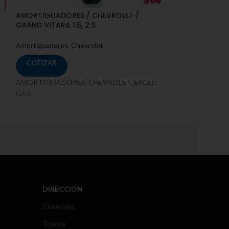
AMORTIGUADORES / CHEVROLET /
AMORTIGUADORE
GRAND VITARA 1.6, 2.0
JIMNY SN 413
Amortiguadores
,
Chevrolet
Amortiguadores
,
COTIZAR
COTIZAR
-
AMORTIGUADORES, CHEVROLET, EXCEL-
AMORTIGUADORE
GAS
GAS
DIRECCIÓN
Chevrolet
Toyota