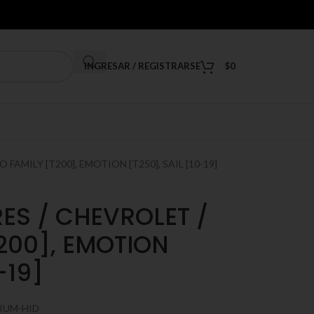
INGRESAR / REGISTRARSE
$
0
AMILY [T200], EMOTION [T250], SAIL [10-19]
S / CHEVROLET /
200], EMOTION
-19]
IUM-HID