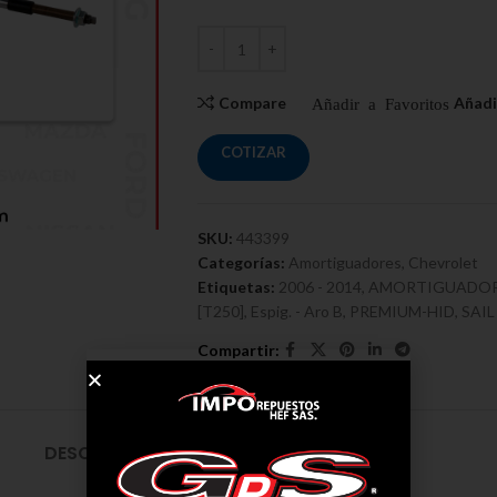
Compare
COTIZAR
SKU:
443399
Categorías:
Amortiguadores
,
Chevrolet
Etiquetas:
2006 - 2014
,
AMORTIGUADO
[T250]
,
Espig. - Aro B
,
PREMIUM-HID
,
SAIL
DESCRIPCIÓN
ENVÍO Y ENTREGA