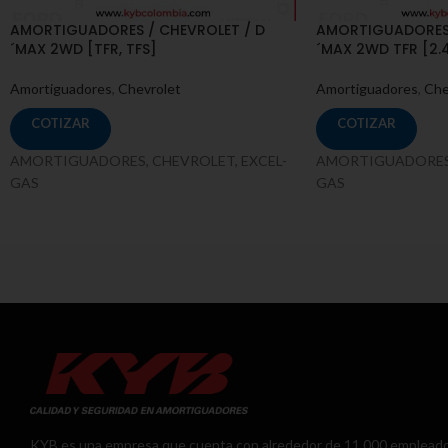
AMORTIGUADORES / CHEVROLET / D
AMORTIGUADORES 
´MAX 2WD [TFR, TFS]
´MAX 2WD TFR [2.4G
Amortiguadores
,
Chevrolet
Amortiguadores
,
Che
COTIZAR
COTIZAR
AMORTIGUADORES, CHEVROLET, EXCEL-
AMORTIGUADORES,
GAS
GAS
KYB es una empresa que cuenta con alrededor de 11,000 emplead