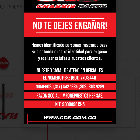
0], SAIL [10-19] Ref 443399, 2006 – 2014