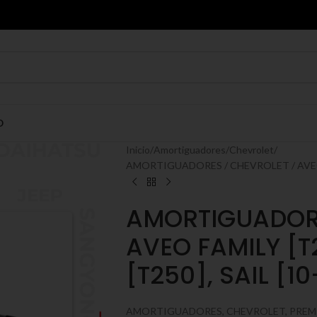
O
Inicio
Amortiguadores
Chevrolet
AMORTIGUADORES / CHEVROLET / AVEO F
AMORTIGUADORE
AVEO FAMILY [T
[T250], SAIL [10
AMORTIGUADORES, CHEVROLET, PREM