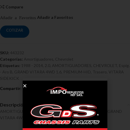
Compare
COTIZAR
SKU:
443232
Categorías:
Amortiguadores
,
Chevrolet
Etiquetas:
1988 - 2014
,
2.0
,
AMORTIGUADORES
,
CHEVROLET
,
Espig.
- Aro B
,
GRAND VITARA 4WD 1.6
,
PREMIUM-HID
,
Trasero
,
VITARA
SIDEKICK
Descripción
AMORTIGUADORES / CHEVROLET / VITARA SIDEKICK, GRAND
VITARA 4WD 1.6, 2.0 Ref 443232, 1988 – 2014