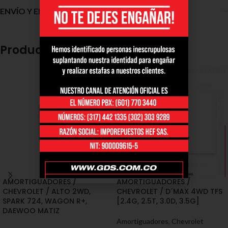
ENVÍO Y ENTREGA
Productos relacionados
AMORTIGUADORES /
AMORTIGUADORES /
CHEVROLET / ALTO 2WD,
CHEVROLET / D´MAX 4WD TFS
SPARK 724, WAGON R+,
[2.4G, 2.5T, 3.0D, 3.5G]
DAEWOO MATIZ
Amortiguadores
,
Chevrolet