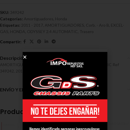
SKU:
349242
Categorías:
Amortiguadores
,
Honda
Etiquetas:
2011 - 2017
,
AMORTIGUADORES
,
Corb. - Aro B
,
EXCEL-
GAS
,
HONDA
,
ODYSSEY 2.4 AUTOMATIC
,
Trasero
Descripción
AMORTIGUADORES / HONDA / ODYSSEY 2.4 AUTOMATIC Ref
349242, 2011 – 2017
ENVÍO Y ENTREGA
Productos relacionados