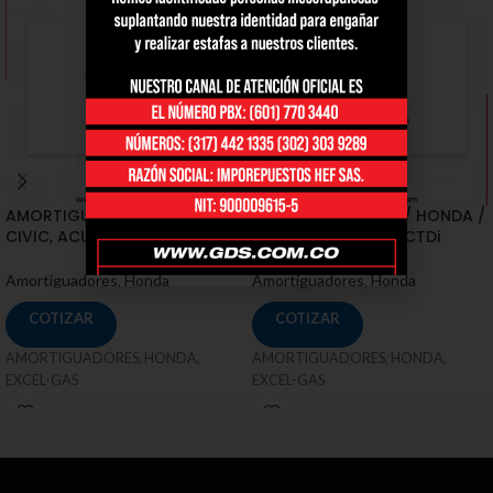
AMORTIGUADORES / HONDA /
AMORTIGUADORES / HONDA /
CIVIC, ACURA CSX AT, MT
CR-V 2.0 Ivtec, 2.2 iCTDi
Amortiguadores
,
Honda
Amortiguadores
,
Honda
COTIZAR
COTIZAR
AMORTIGUADORES, HONDA,
AMORTIGUADORES, HONDA,
EXCEL-GAS
EXCEL-GAS