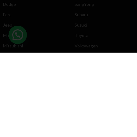
Dodge
SangYong
Ford
Subaru
Jeep
Suzuki
Mazda
Toyota
Mitsubishi
Volkswagen
DIRECCIÓN
INFORMACIÓN
Chevrolet
Inicio
Toyota
Nosotros
Contacto
Póliticas
KYB
2025