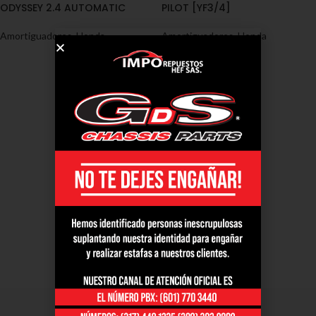
ODYSSEY 2.4 AUTOMATIC
PILOT [YF3/4]
Amortiguadores
,
Honda
Amortiguadores
,
Honda