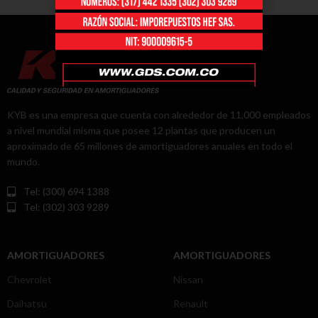
KYB es una empresa que cuenta con alrededor de 11,000 empleados
a nivel mundial misma que posee 12 plantas que producen un
aproximado de 65 millones de amortiguadores anuales en todo el
mundo.
Tel: (300) 694 1388
Tel: (302) 303 9289
AMORTIGUADORES
AMORTIGUADORES
Chevrolet
Nissan
Daihatsu
Renault