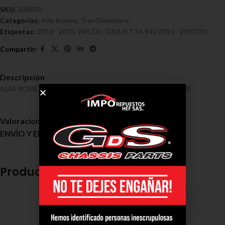
SKU:
339850
Categorías:
Alfa Romeo
,
Tren Delantero
Etiquetas:
2010 - 2020
,
940
,
DD
,
GIULIETTA 940 2010 - 2020 DD
Descripción
ALFA ROMEO /GIULIETTA 940 2010 – 2020 DD Ref 339850
Valoraciones (0)
ENVÍO Y ENTREGA
Productos relacionados