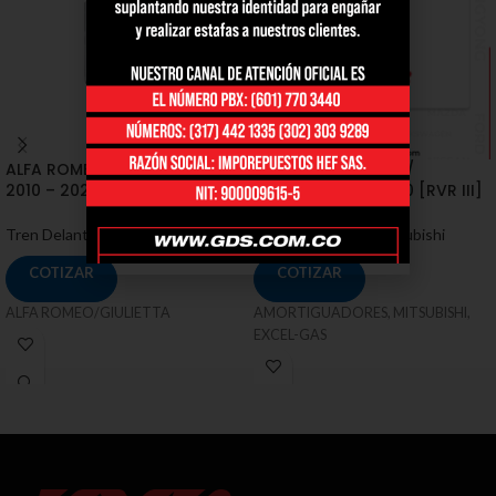
ALFA ROMEO/GIULIETTA 940
AMORTIGUADORES /
2010 – 2020 DI
MITSUBISHI / ASX 2.0 [RVR III]
Tren Delantero
,
Alfa Romeo
Amortiguadores
,
Mitsubishi
COTIZAR
COTIZAR
ALFA ROMEO/GIULIETTA
AMORTIGUADORES, MITSUBISHI,
EXCEL-GAS