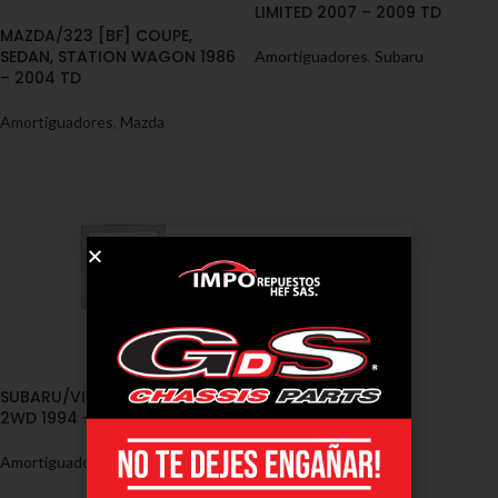
LIMITED 2007 – 2009 TD
MAZDA/323 [BF] COUPE,
SEDAN, STATION WAGON 1986
Amortiguadores
,
Subaru
– 2004 TD
Amortiguadores
,
Mazda
SUBARU/VIVIO [KK3 – KW3]
2WD 1994 – 1998 TD
Amortiguadores
,
Subaru