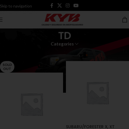
Skip to navigation
Skip to main content
TD
Categories
Inicio
Productos etiquetados “TD”
SOLD
OUT
SUBARU/FORESTER X, XT