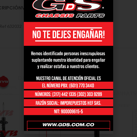
CRIPCIÓN
VALORACIONES (0)
ENVÍO Y ENTREGA
Ref 632032
SOLD
OUT