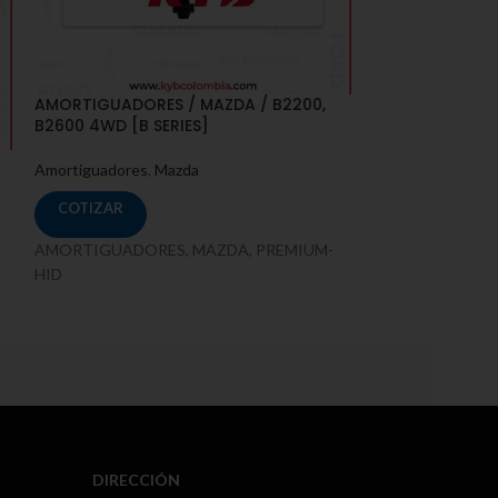
AMORTIGUADORES / MAZDA / B2200,
AMORTIGUADORE
B2600 4WD [B SERIES]
[UP, UR] 2WD 22
[SINGLE, DOUBL
Amortiguadores
,
Mazda
Amortiguadores
,
COTIZAR
COTIZAR
AMORTIGUADORES, MAZDA, PREMIUM-
AMORTIGUADORE
HID
DIRECCIÓN