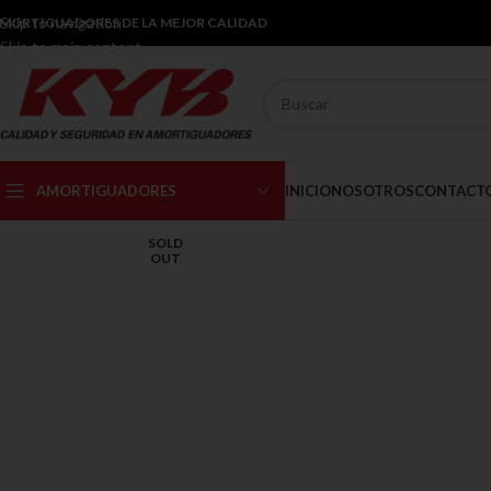
Skip to navigation
MORTIGUADORES DE LA MEJOR CALIDAD
Skip to main content
AMORTIGUADORES
INICIO
NOSOTROS
CONTACT
SOLD
OUT