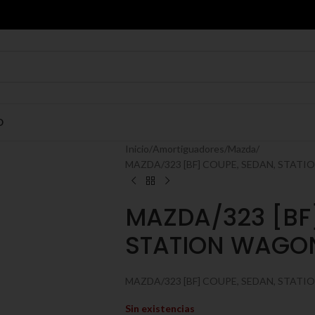
O
Inicio
Amortiguadores
Mazda
MAZDA/323 [BF] COUPE, SEDAN, STATI
MAZDA/323 [BF
STATION WAGON
MAZDA/323 [BF] COUPE, SEDAN, STAT
Sin existencias