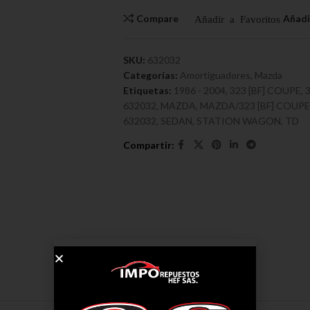
Compare
SKU:
632032
Categorías:
Amortiguadores
,
Mazda
Etiquetas:
1986 - 2004
,
323 [BF] COUPE
,
632032
,
MAZDA
,
MAZDA/323 [BF] COUPE
632032
,
SEDAN
,
STATION WAGON
,
TD