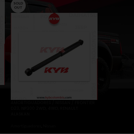
SOLD
OUT
AMORTIGUADORES / NISSAN / FRONTIER
D23, NP300 2WD, 4WD, RENAULT
ALASKAN
Amortiguadores
,
Nissan