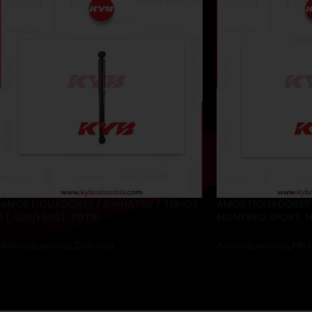
AMORTIGUADORES / DAIHATSU / TERIOS
AMORTIGUADORES /
I [J100/F500], ZOTIE
MONTERO SPORT, 
Amortiguadores
,
Daihatsu
Amortiguadores
,
Mits