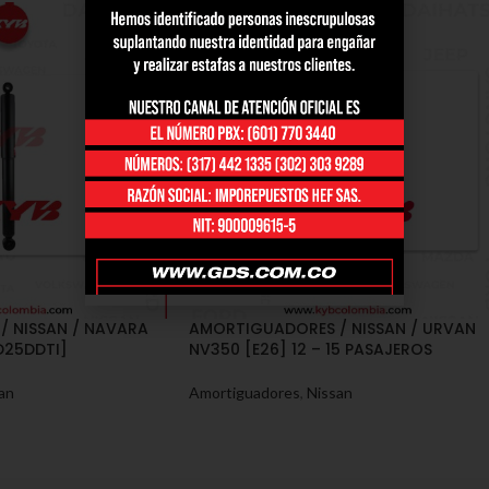
 NISSAN / NAVARA
AMORTIGUADORES / NISSAN / URVAN
D25DDTI]
NV350 [E26] 12 – 15 PASAJEROS
an
Amortiguadores
,
Nissan