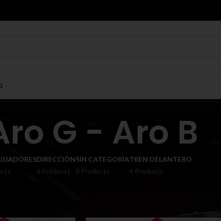
O
Aro G - Aro B
GUADORES
DIRECCIÓN
SIN CATEGORÍA
TREN DELANTERO
ucts
6 Products
0 Products
4 Products
Show