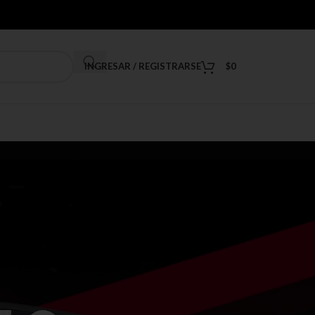
INGRESAR / REGISTRARSE
$
0
9
12
18
24