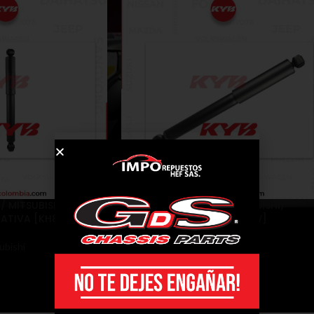
 MITSUBISHI /
AMORTIGUADORES / MITSUBISHI/
NATIVA [KH8W]
NATIVA 3.0 V6 [K96W, K97W]
ubishi
Amortiguadores
,
Mitsubishi