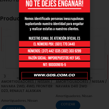
Productos relacionados
AMORTIGUADORES / NISSAN /
AMORTIGUADORES / NISSAN /
NAVARA 2WD, 4WD, FRONTIER
NAVARA D40 2WD
D23, RENAULT ALASKAN
Amortiguadores
,
Nissan
Amortiguadores
,
Nissan
COTIZAR
COTIZAR