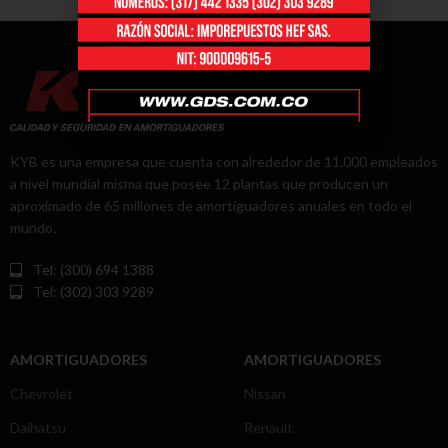
KYB es una empresa que cuenta con alrededor de 11,000 empleados
a nivel mundial misma que posee 12 plantas que producen un
aproximado de 65 millones de amortiguadores anuales en todo el
mundo.
Tel: (300) 694 1388
Tel: (302) 303 9289
AMORTIGUADORES
AMORTIGUADORES
Chevrolet
Nissan
Daihatsu
Renault