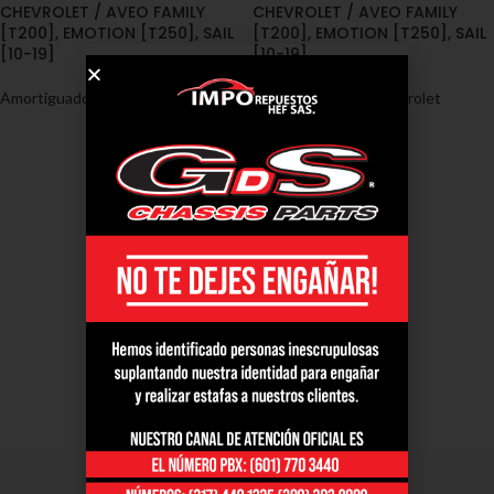
CHEVROLET / AVEO FAMILY
CHEVROLET / AVEO FAMILY
[T200], EMOTION [T250], SAIL
[T200], EMOTION [T250], SAIL
[10-19]
[10-19]
Amortiguadores
,
Chevrolet
Amortiguadores
,
Chevrolet