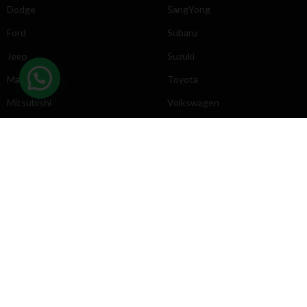
Dodge
SangYong
Ford
Subaru
Jeep
Suzuki
Mazda
Toyota
Mitsubishi
Volkswagen
DIRECCIÓN
INFORMACIÓN
Chevrolet
Inicio
Toyota
Nosotros
Contacto
Póliticas
KYB
2025