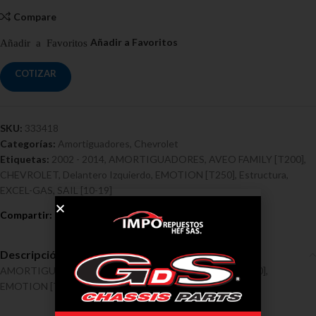
Compare
COTIZAR
SKU:
333418
Categorías:
Amortiguadores
,
Chevrolet
Etiquetas:
2002 - 2014
,
AMORTIGUADORES
,
AVEO FAMILY [T200]
,
CHEVROLET
,
Delantero Izquierdo
,
EMOTION [T250]
,
Estructura
,
EXCEL-GAS
,
SAIL [10-19]
Descripción
AMORTIGUADORES / CHEVROLET / AVEO FAMILY [T200],
EMOTION [T250], SAIL [10-19] Ref 333418, 2002 – 2014