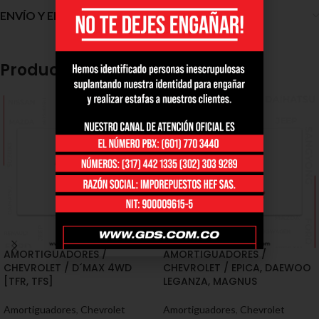
ENVÍO Y ENTREGA
Productos relacionados
AMORTIGUADORES /
AMORTIGUADORES /
CHEVROLET / D´MAX 4WD
CHEVROLET / EPICA, DAEWOO
[TFR, TFS]
LEGANZA, MAGNUS
Amortiguadores
,
Chevrolet
Amortiguadores
,
Chevrolet