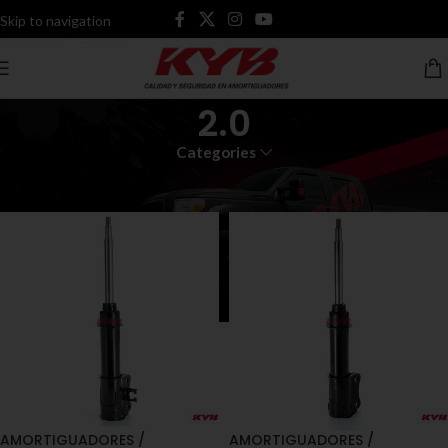
Skip to navigation
Skip to main content
2.0
Categories
Inicio
Productos etiquetados “2.0”
AMORTIGUADORES /
AMORTIGUADORES /