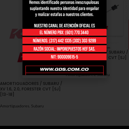
AMORTIGUADORES / SUBARU /
XV 1.6, 2.0, FORESTER CVT [SJ]
[13-18]
Amortiguadores
,
Subaru
AMORTIGUADORES / SUBARU /
XV 1.6, 2.0, FORESTER CVT [SJ]
[13-18]
Amortiguadores
,
Subaru