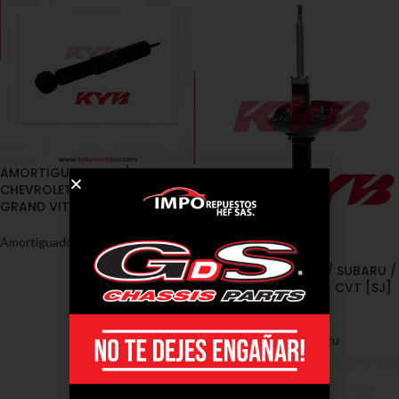
AMORTIGUADORES /
CHEVROLET / VITARA SIDEKICK,
GRAND VITARA 4WD 1.6, 2.0
Amortiguadores
,
Chevrolet
AMORTIGUADORES / SUBARU /
XV 1.6, 2.0, FORESTER CVT [SJ]
[13-18]
Amortiguadores
,
Subaru