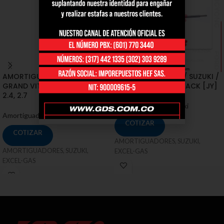
AMORTIGUADORES / SUZUKI /
AMORTIGUADORES / SUZUKI /
GRAND VITARA SZ [JT] 2.0,
SX4 SEDAN, HATCHBACK [JY]
2.4, 2.7
Amortiguadores
,
Suzuki
Amortiguadores
,
Suzuki
COTIZAR
COTIZAR
AMORTIGUADORES, SUZUKI,
AMORTIGUADORES, SUZUKI,
EXCEL-GAS
EXCEL-GAS