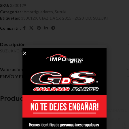
SKU:
3330129
Categorías:
Amortiguadores
,
Suzuki
Etiquetas:
3330129
,
CIAZ 1.4 1.6 2015 - 2020
,
DD
,
SUZUKI
Descripción
SUZUKI/CIAZ 1.4, 1.6 2015 – 2020 DD Ref 3330129
Valoraciones (0)
ENVÍO Y ENTREGA
Productos relacionados