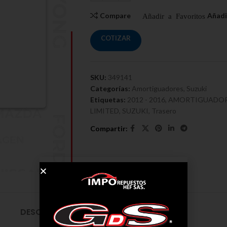
Compare
COTIZAR
SKU:
349141
Categorías:
Amortiguadores
,
Suzuki
Etiquetas:
2012 - 2016
,
AMORTIGUADO
LIMITED
,
SUZUKI
,
Trasero
DESCRIPCIÓN
ENVÍO Y ENTREGA