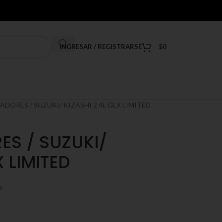
INGRESAR / REGISTRARSE
$
0
ORES / SUZUKI/ KIZASHI 2.4L GLX LIMITED
S / SUZUKI/
X LIMITED
S