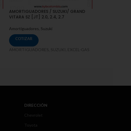
AMORTIGUADORES / SUZUKI/ GRAND
AMORTIGUADORE
VITARA SZ [JT] 2.0, 2.4, 2.7
[AZG412, 413D, 
Amortiguadores
,
Suzuki
Amortiguadores
,
COTIZAR
COTIZAR
AMORTIGUADORES, SUZUKI, EXCEL-GAS
AMORTIGUADORE
DIRECCIÓN
Chevrolet
Toyota