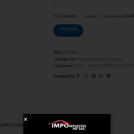
Compare
COTIZAR
SKU:
339386.
Categorías:
Amortiguadores
,
Subaru
Etiquetas:
2013 - 2018
,
339386
,
DI
,
FOREST
CRIPCIÓN
VALORACIONES (0)
ENVÍO Y ENTREGA