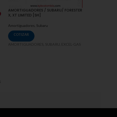
AMORTIGUADORES / SUBARU/ FORESTER
SUBARU/FORESTE
X, XT LIMITED [SH]
2009 TD
Amortiguadores
,
Subaru
Amortiguadores
,
COTIZAR
COTIZAR
AMORTIGUADORES, SUBARU, EXCEL-GAS
SUBARU/FORESTE
S