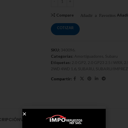
Compare
COTIZAR
SKU:
340096.
Categorías:
Amortiguadores
,
Subaru
Etiquetas:
2.0 GP2
,
2.0 GP23 2.5 i WRX
,
2.
2WD 4WD 1.6
,
SUBARU
,
SUBARU/IMPRE
CRIPCIÓN
VALORACIONES (0)
ENVÍO Y ENTREGA