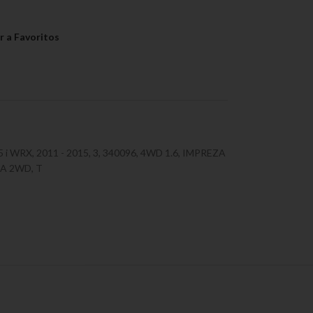
5 i WRX
,
2011 - 2015
,
3
,
340096
,
4WD 1.6
,
IMPREZA
ZA 2WD
,
T