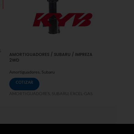
S
AMORTIGUADORES / SUBARU / IMPREZA
AMORTIGUADORE
2WD
2WD, 4WD 1.6, 
Amortiguadores
,
Subaru
Amortiguadores
,
COTIZAR
COTIZAR
AMORTIGUADORES, SUBARU, EXCEL-GAS
AMORTIGUADORE