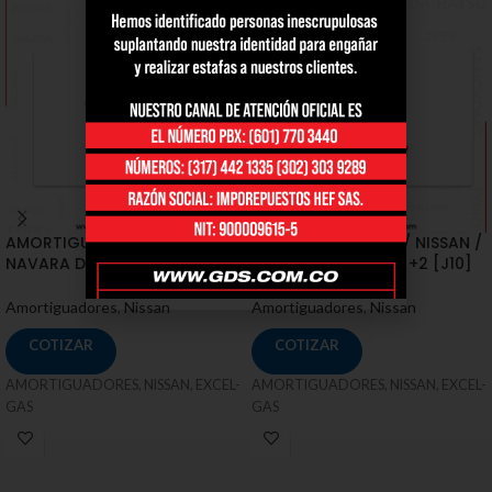
AMORTIGUADORES / NISSAN /
AMORTIGUADORES / NISSAN /
NAVARA D40 2WD
QASHQAI, QASHQAI +2 [J10]
Amortiguadores
,
Nissan
Amortiguadores
,
Nissan
COTIZAR
COTIZAR
AMORTIGUADORES, NISSAN, EXCEL-
AMORTIGUADORES, NISSAN, EXCEL-
GAS
GAS