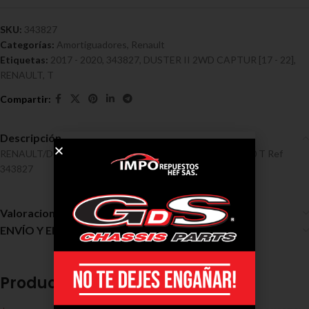
SKU:
343827
Categorías:
Amortiguadores
,
Renault
Etiquetas:
2017 - 2020
,
343827
,
DUSTER II 2WD CAPTUR [17 - 22]
,
RENAULT
,
T
Descripción
RENAULT/DUSTER II 2WD, CAPTUR [17 – 22] 2017 – 2020 T Ref
343827
Valoraciones (0)
ENVÍO Y ENTREGA
Productos relacionados