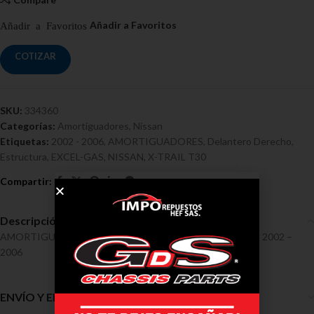
COTIZAR
SKU:
334360
Categorías:
Amortiguadores
,
Nissan
Etiquetas:
2002 - 2006
,
AMORTIGUADORES
,
Delantero Derecho
,
Estructura
,
EXCEL-GAS
,
NISSAN
,
X-TRAIL T30
Descripción
AMORTIGUADORES / NISSAN / X-TRAIL T30 Ref 334360, 2002 –
2006
ENVÍO Y ENTREGA