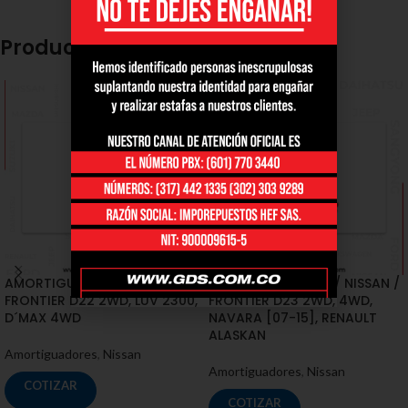
Productos relacionados
AMORTIGUADORES / NISSAN /
AMORTIGUADORES / NISSAN /
FRONTIER D22 2WD, LUV 2300,
FRONTIER D23 2WD, 4WD,
D´MAX 4WD
NAVARA [07-15], RENAULT
ALASKAN
Amortiguadores
,
Nissan
Amortiguadores
,
Nissan
COTIZAR
COTIZAR