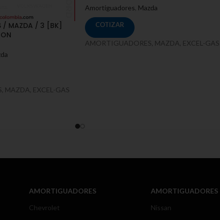
Amortiguadores
,
Mazda
/ MAZDA / 3 [BK]
COTIZAR
ION
AMORTIGUADORES, MAZDA, EXCEL-GAS
da
 MAZDA, EXCEL-GAS
AMORTIGUADORES
AMORTIGUADORES
Chevrolet
Nissan