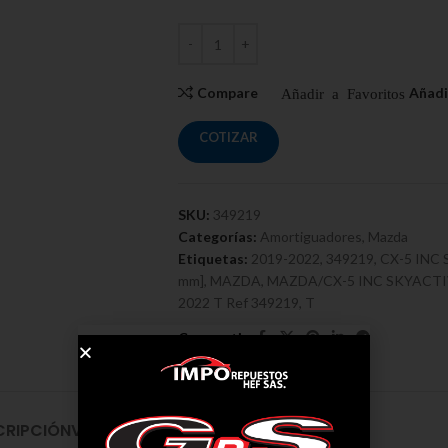
Compare
COTIZAR
SKU:
349219
Categorías:
Amortiguadores
,
Mazda
Etiquetas:
2019-2022
,
349219
,
CX-5 INC 
mm]
,
MAZDA
,
MAZDA/CX-5 INC SKYACTIV 
2022 T Ref 349219
,
T
CRIPCIÓN
VALORACIONES (0)
ENVÍO Y ENTREGA