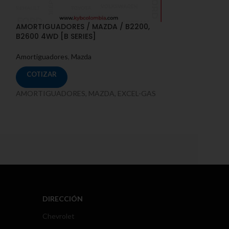
AMORTIGUADORES / MAZDA / B2200,
AMORTIGUADORE
B2600 4WD [B SERIES]
[UP, UR] 4WD 
Amortiguadores
,
Mazda
Amortiguadores
,
COTIZAR
COTIZAR
AMORTIGUADORES, MAZDA, EXCEL-GAS
AMORTIGUADORE
DIRECCIÓN
Chevrolet