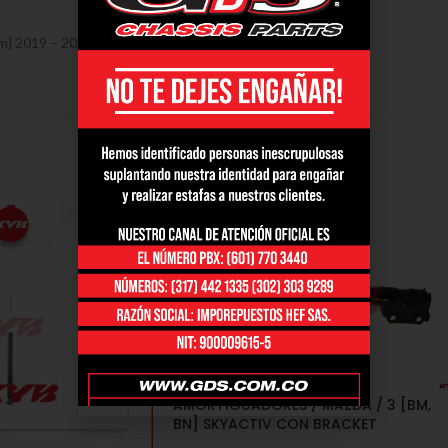
 2019 – 2022 T Ref 349219
AMORTIGUADORES / MAZDA / 3 [BM,
BN] SKYACTIV CON BRACKET