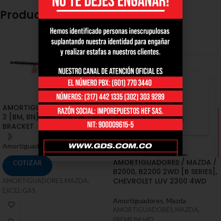
Productos relacionados
SOLD
OUT
AMORTIGUADORES / MAZDA /
3 [BM, BN] SKYACTIV CON
BRACKET
Amortiguadores
,
Mazda
AMORTIGUADORES / MAZDA /
COTIZAR
B2000, B2200 2WD [B SERIES],
CHEVROLET LUV 2300 4WD
AMORTIGUADORES, MAZDA,
EXCEL-GAS
Amortiguadores
,
Mazda
AMORTIGUADORES, MAZDA,
PREMIUM-HID