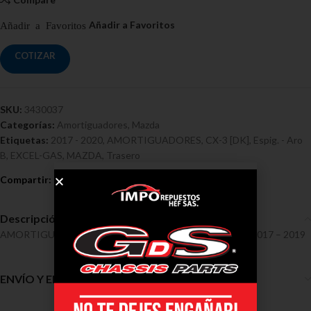
COTIZAR
SKU:
3430037
Categorías:
Amortiguadores
,
Mazda
Etiquetas:
2017 - 2020
,
AMORTIGUADORES
,
CX-3 [DK]
,
Espig. - Aro
B
,
EXCEL-GAS
,
MAZDA
,
Trasero
Descripción
AMORTIGUADORES / MAZDA / CX-3 [DK] Ref 3430037, 2017 – 2019
ENVÍO Y ENTREGA