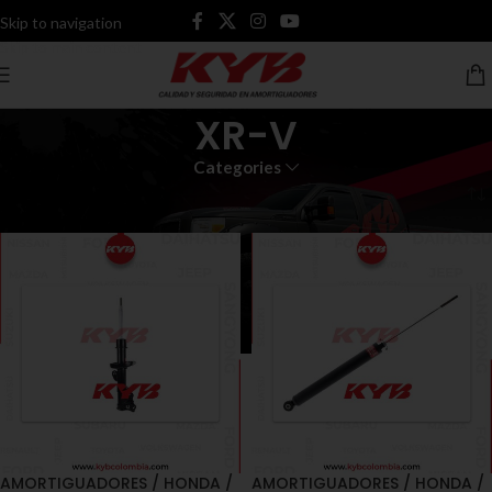
Skip to navigation
Skip to main content
XR-V
Categories
Inicio
Productos etiquetados “XR-V”
AMORTIGUADORES / HONDA /
AMORTIGUADORES / HONDA /