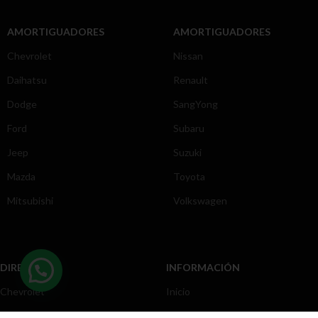
AMORTIGUADORES
AMORTIGUADORES
Chevrolet
Nissan
Daihatsu
Renault
Dodge
SangYong
Ford
Subaru
Jeep
Suzuki
Mazda
Toyota
Mitsubishi
Volkswagen
DIRECCIÓN
INFORMACIÓN
Chevrolet
Inicio
Toyota
Nosotros