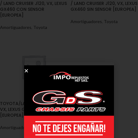
/ LAND CRUISER J120, VX, LEXUS
/ LAND CRUISER J120, VX, LEXUS
GX460 CON SENSOR
GX460 SIN SENSOR [EUROPEA]
[EUROPEA]
Amortiguadores
,
Toyota
Amortiguadores
,
Toyota
TOYOTA/LAND CRUISER J120,
VX, LEXUS GX460 CON SENSOR
[EUROPEA] 2002 – 2009 T
Amortiguadores
,
Toyota