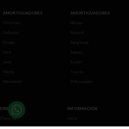
AMORTIGUADORES
AMORTIGUADORES
Chevrolet
Nissan
Daihatsu
Renault
Dodge
SangYong
Ford
Subaru
Jeep
Suzuki
Mazda
Toyota
Mitsubishi
Volkswagen
DIRECCIÓN
INFORMACIÓN
Chevrolet
Inicio
Toyota
Nosotros