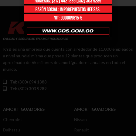
KYB es una empresa que cuenta con alrededor de 11,000 empleados
a nivel mundial misma que posee 12 plantas que producen un
aproximado de 65 millones de amortiguadores anuales en todo el
mundo.
Tel: (300) 694 1388
Tel: (302) 303 9289
AMORTIGUADORES
AMORTIGUADORES
Chevrolet
Nissan
Daihatsu
Renault