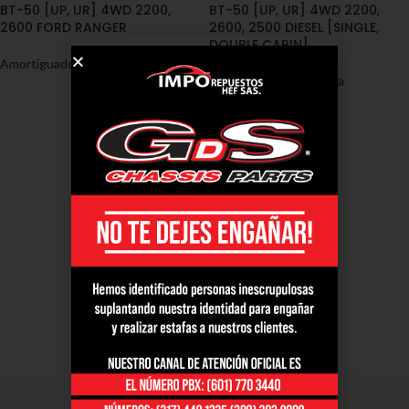
BT-50 [UP, UR] 4WD 2200,
BT-50 [UP, UR] 4WD 2200,
2600 FORD RANGER
2600, 2500 DIESEL [SINGLE,
DOUBLE CABIN]
Amortiguadores
,
Mazda
Amortiguadores
,
Mazda