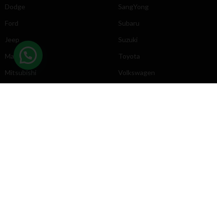
Dodge
SangYong
Ford
Subaru
Jeep
Suzuki
Mazda
Toyota
Mitsubishi
Volkswagen
DIRECCIÓN
INFORMACIÓN
Chevrolet
Inicio
Toyota
Nosotros
Contacto
Póliticas
KYB
2025