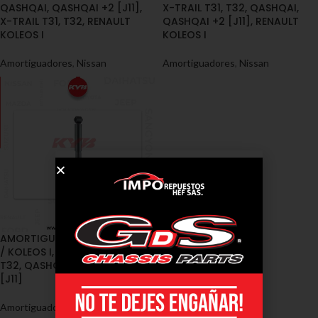
QASHQAI, QASHQAI +2 [J11],
X-TRAIL T31, T32, QASHQAI,
X-TRAIL T31, T32, RENAULT
QASHQAI +2 [J11], RENAULT
KOLEOS I
KOLEOS I
Amortiguadores
,
Nissan
Amortiguadores
,
Nissan
AMORTIGUADORES / RENAULT
/ KOLEOS I, NISSAN X-TRAIL T31,
T32, QASHQAI, QASHQAI +2
[J11]
Amortiguadores
,
Renault