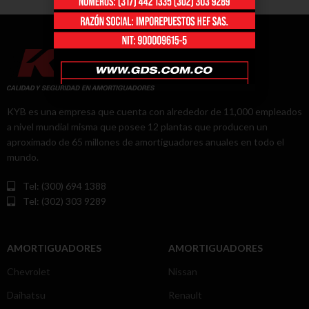
KYB es una empresa que cuenta con alrededor de 11,000 empleados
a nivel mundial misma que posee 12 plantas que producen un
aproximado de 65 millones de amortiguadores anuales en todo el
mundo.
Tel: (300) 694 1388
Tel: (302) 303 9289
AMORTIGUADORES
AMORTIGUADORES
Chevrolet
Nissan
Daihatsu
Renault