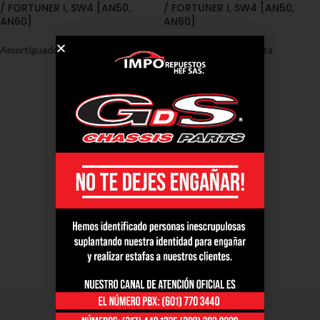
/ FORTUNER I, SW4 [AN50,
/ FORTUNER I, SW4 [AN50,
AN60]
AN60]
Amortiguadores
,
Toyota
Amortiguadores
,
Toyota