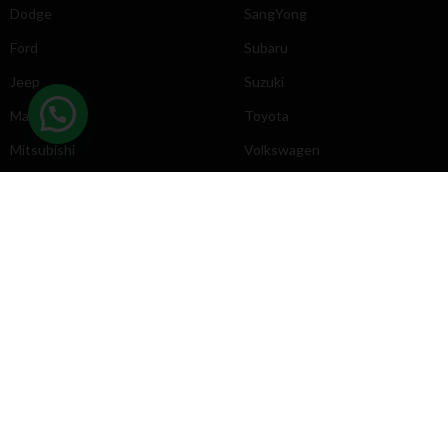
Dodge
SangYong
Ford
Subaru
Jeep
Suzuki
Mazda
Toyota
Mitsubishi
Volkswagen
DIRECCIÓN
INFORMACIÓN
Chevrolet
Inicio
Toyota
Nosotros
Contacto
Póliticas
KYB
2025