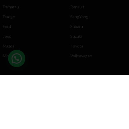
Daihatsu
Renault
Dodge
SangYong
Ford
Subaru
Jeep
Suzuki
Mazda
Toyota
Mitsubishi
Volkswagen
DIRECCIÓN
INFORMACIÓN
Chevrolet
Inicio
Toyota
Nosotros
Contacto
Póliticas