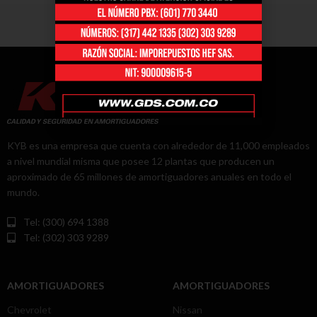
KYB es una empresa que cuenta con alrededor de 11,000 empleados
a nivel mundial misma que posee 12 plantas que producen un
aproximado de 65 millones de amortiguadores anuales en todo el
mundo.
Tel: (300) 694 1388
Tel: (302) 303 9289
AMORTIGUADORES
AMORTIGUADORES
Chevrolet
Nissan