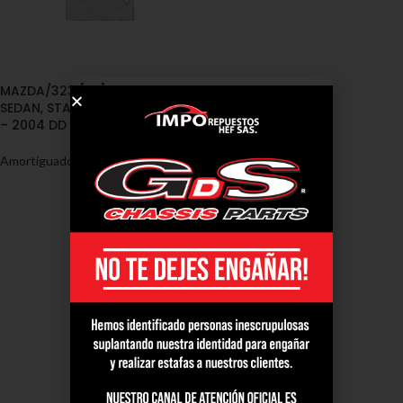
MAZDA/323 [BF] COUPE,
SEDAN, STATION WAGON 1986
– 2004 DD
Amortiguadores
,
Mazda