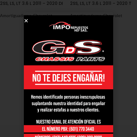
2SS, LS, LT 3.6 L 2011 – 2020 DI
2SS, LS, LT 3.6 L 2011 – 2020 T
Amortiguadores
,
Chevrolet
Amortiguadores
,
Chevrolet