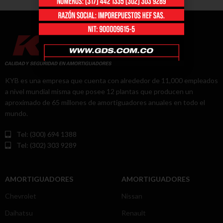
KYB es una empresa que cuenta con alrededor de 11,000 empleados
a nivel mundial misma que posee 12 plantas que producen un
aproximado de 65 millones de amortiguadores anuales en todo el
mundo.
Tel: (300) 694 1388
Tel: (302) 303 9289
AMORTIGUADORES
AMORTIGUADORES
Chevrolet
Nissan
Daihatsu
Renault