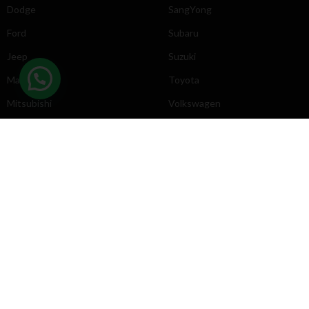
Dodge
SangYong
Ford
Subaru
Jeep
Suzuki
Mazda
Toyota
Mitsubishi
Volkswagen
DIRECCIÓN
INFORMACIÓN
Chevrolet
Inicio
Toyota
Nosotros
Contacto
Póliticas
KYB
2025