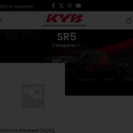
Skip to navigation
Skip to main content
SR5
Categories
Inicio
Productos etiquetados “SR5”
TOYOTA/4RUNNER [N210],