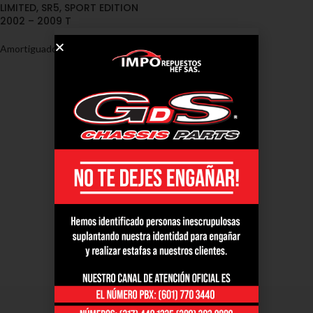
LIMITED, SR5, SPORT EDITION
2002 – 2009 T
Amortiguadores
,
Toyota