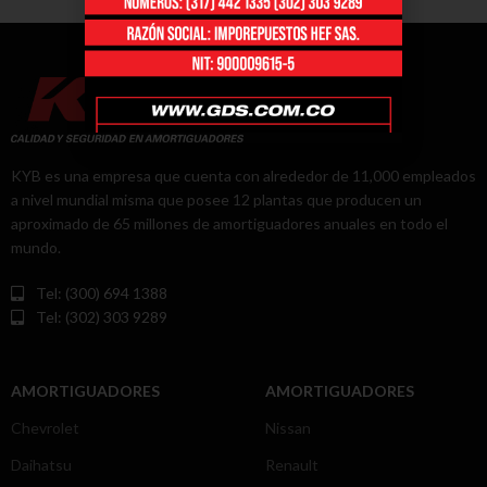
KYB es una empresa que cuenta con alrededor de 11,000 empleados
a nivel mundial misma que posee 12 plantas que producen un
aproximado de 65 millones de amortiguadores anuales en todo el
mundo.
Tel: (300) 694 1388
Tel: (302) 303 9289
AMORTIGUADORES
AMORTIGUADORES
Chevrolet
Nissan
Daihatsu
Renault