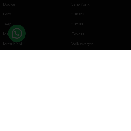
Dodge
SangYong
Ford
Subaru
Jeep
Suzuki
Mazda
Toyota
Mitsubishi
Volkswagen
DIRECCIÓN
INFORMACIÓN
Chevrolet
Inicio
Toyota
Nosotros
Contacto
Póliticas
KYB
2025