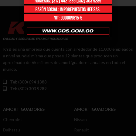
KYB es una empresa que cuenta con alrededor de 11,000 empleados
a nivel mundial misma que posee 12 plantas que producen un
aproximado de 65 millones de amortiguadores anuales en todo el
mundo.
Tel: (300) 694 1388
Tel: (302) 303 9289
AMORTIGUADORES
AMORTIGUADORES
Chevrolet
Nissan
Daihatsu
Renault