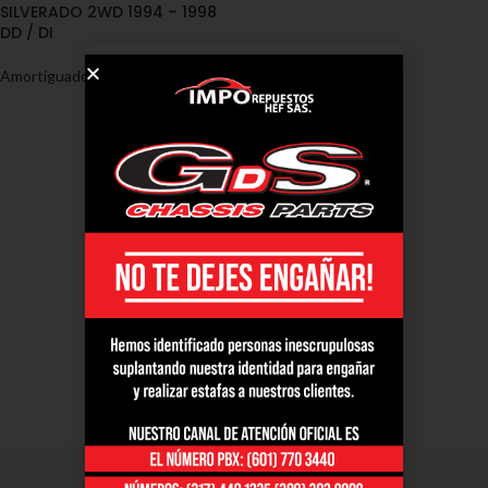
SILVERADO 2WD 1994 – 1998
DD / DI
Amortiguadores
,
Chevrolet