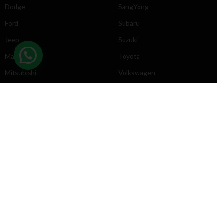
Dodge
SangYong
Ford
Subaru
Jeep
Suzuki
Mazda
Toyota
Mitsubishi
Volkswagen
DIRECCIÓN
INFORMACIÓN
Chevrolet
Inicio
Toyota
Nosotros
Contacto
Póliticas
KYB
2025