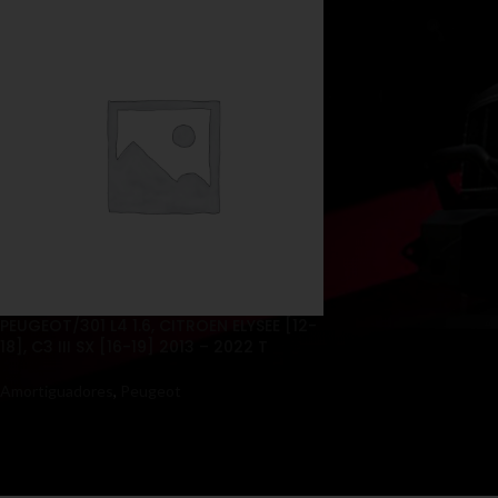
PEUGEOT/301 L4 1.6, CITROEN ELYSEE [12-
18], C3 III SX [16-19] 2013 – 2022 T
Amortiguadores
,
Peugeot