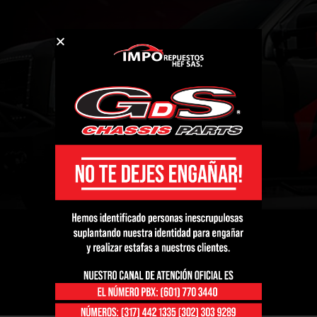
←
1
2