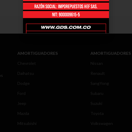
AMORTIGUADORES
AMORTIGUADORES
Chevrolet
Nissan
Daihatsu
Renault
os
Dodge
SangYong
Ford
Subaru
Jeep
Suzuki
Mazda
Toyota
Mitsubishi
Volkswagen