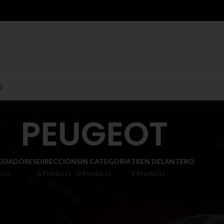
O
PEUGEOT
GUADORES
DIRECCIÓN
SIN CATEGORÍA
TREN DELANTERO
ucts
6 Products
0 Products
4 Products
Show