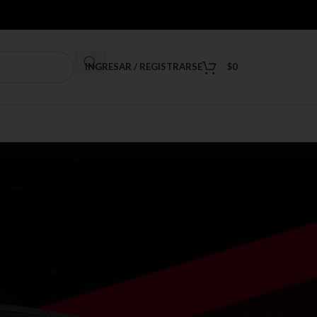
INGRESAR / REGISTRARSE
$
0
9
12
18
24