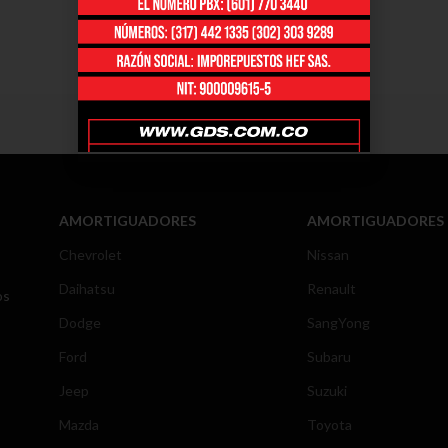
AMORTIGUADORES
AMORTIGUADORES
Chevrolet
Nissan
Daihatsu
Renault
os
Dodge
SangYong
Ford
Subaru
Jeep
Suzuki
Mazda
Toyota