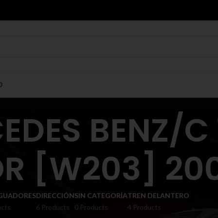
O
EDES BENZ/C 
 [W203] 2001
GUADORES
DIRECCIÓN
SIN CATEGORÍA
TREN DELANTERO
ucts
6 Products
0 Products
4 Products