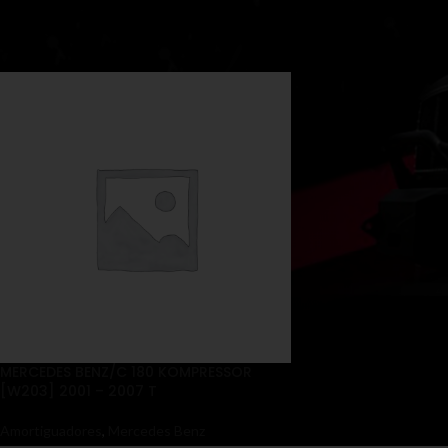
Inicio
Productos etiquetados “MERCEDES BENZ/C 180 KOMPRESSOR [
MERCEDES BENZ/C 180 KOMPRESSOR
[W203] 2001 – 2007 T
Amortiguadores
,
Mercedes Benz