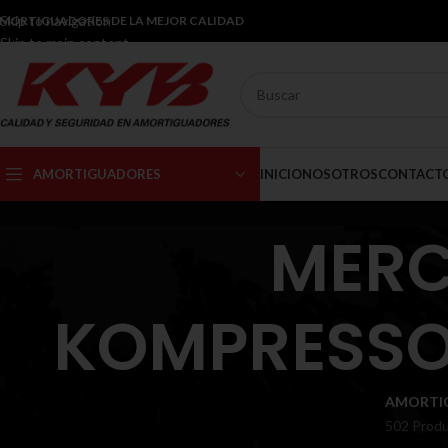
Skip to navigation
MORTIGUADORES DE LA MEJOR CALIDAD
Skip to main content
AMORTIGUADORES
INICIO
NOSOTROS
CONTACT
MERC
KOMPRESSOR
AMORTI
502 Prod