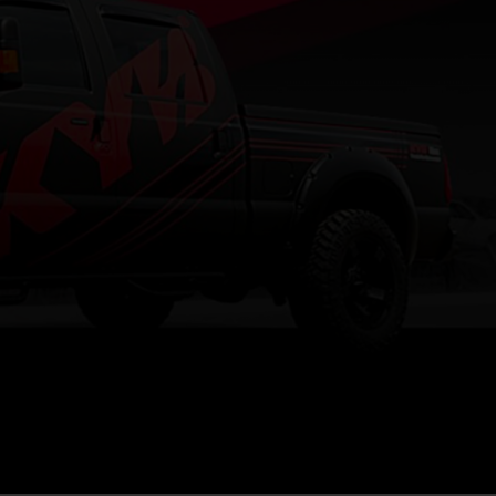
9
12
18
24