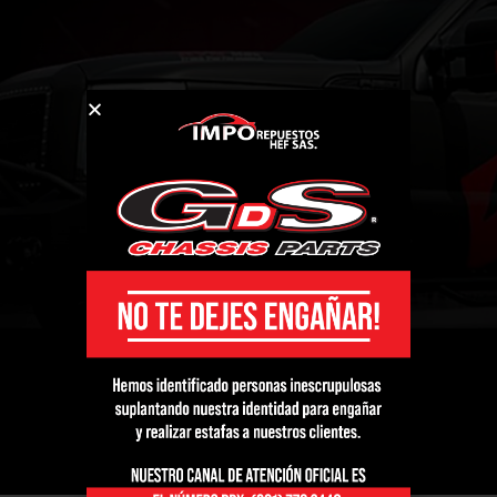
W203] 2001 - 2007 T”
Show