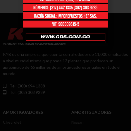
KYB es una empresa que cuenta con alrededor de 11,000 empleados
a nivel mundial misma que posee 12 plantas que producen un
aproximado de 65 millones de amortiguadores anuales en todo el
mundo.
Tel: (300) 694 1388
Tel: (302) 303 9289
AMORTIGUADORES
AMORTIGUADORES
Chevrolet
Nissan