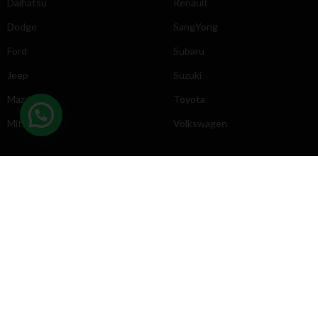
Daihatsu
Renault
Dodge
SangYong
Ford
Subaru
Jeep
Suzuki
Mazda
Toyota
Mitsubishi
Volkswagen
DIRECCIÓN
INFORMACIÓN
Chevrolet
Inicio
Toyota
Nosotros
Contacto
Póliticas