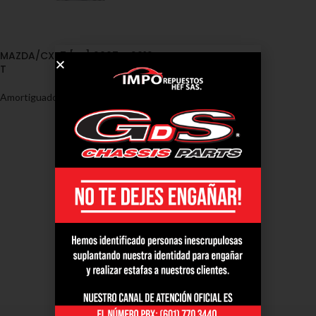
MAZDA/CX-7 [ER] 2007 – 2012
T
Amortiguadores
,
Mazda