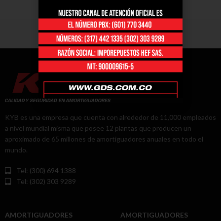
KYB es una empresa que cuenta con alrededor de 11,000 empleados
a nivel mundial misma que posee 12 plantas que producen un
aproximado de 65 millones de amortiguadores anuales en todo el
mundo.
Tel: (300) 694 1388
Tel: (302) 303 9289
AMORTIGUADORES
AMORTIGUADORES