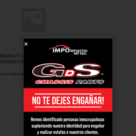
MAZDA/3 [BK] PRIMERA
GENERACION 2005 – 2012 DD
Amortiguadores
,
Mazda