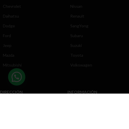
Chevrolet
Nissan
Daihatsu
Renault
Dodge
SangYong
Ford
Subaru
Jeep
Suzuki
Mazda
Toyota
Mitsubishi
Volkswagen
DIRECCIÓN
INFORMACIÓN
Chevrolet
Inicio
Toyota
Nosotros
Contacto