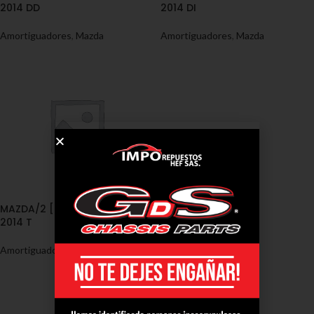
2014 DD
2014 DI
Amortiguadores
,
Mazda
Amortiguadores
,
Mazda
MAZDA/2 [DE – DH] 2008 –
2014 T
Amortiguadores
,
Mazda