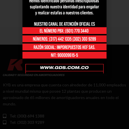
KYB es una empresa que cuenta con alrededor de 11,000 empleados
a nivel mundial misma que posee 12 plantas que producen un
aproximado de 65 millones de amortiguadores anuales en todo el
mundo.
Tel: (300) 694 1388
Tel: (302) 303 9289