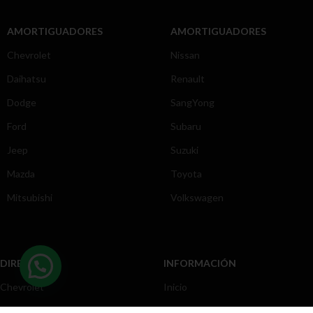
AMORTIGUADORES
AMORTIGUADORES
Chevrolet
Nissan
Daihatsu
Renault
Dodge
SangYong
Ford
Subaru
Jeep
Suzuki
Mazda
Toyota
Mitsubishi
Volkswagen
DIRECCIÓN
INFORMACIÓN
Chevrolet
Inicio
Toyota
Nosotros