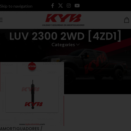
Skip to navigation
Skip to main content
LUV 2300 2WD [4ZD1]
Categories
Inicio
Productos etiquetados “LUV 2300 2WD [4ZD1]”
AMORTIGUADORES /