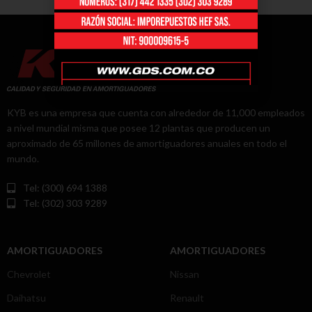
KYB es una empresa que cuenta con alrededor de 11,000 empleados
a nivel mundial misma que posee 12 plantas que producen un
aproximado de 65 millones de amortiguadores anuales en todo el
mundo.
Tel: (300) 694 1388
Tel: (302) 303 9289
AMORTIGUADORES
AMORTIGUADORES
Chevrolet
Nissan
Daihatsu
Renault