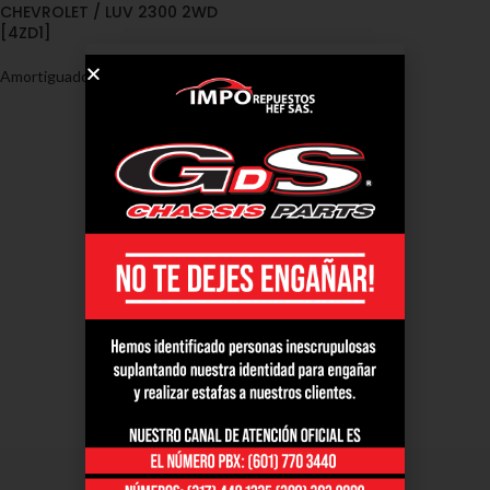
CHEVROLET / LUV 2300 2WD
[4ZD1]
Amortiguadores
,
Chevrolet