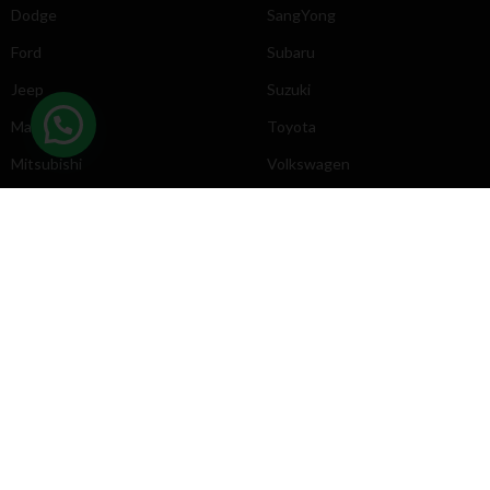
Dodge
SangYong
Ford
Subaru
Jeep
Suzuki
Mazda
Toyota
Mitsubishi
Volkswagen
DIRECCIÓN
INFORMACIÓN
Chevrolet
Inicio
Toyota
Nosotros
Contacto
Póliticas
KYB
2025