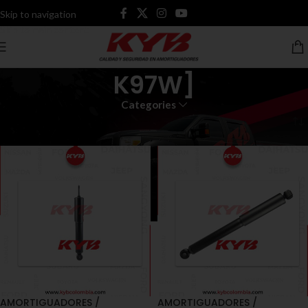
Skip to navigation
Skip to main content
K97W]
Categories
Inicio
Productos etiquetados “K97W]”
AMORTIGUADORES /
AMORTIGUADORES /