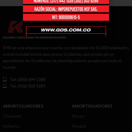
KYB es una empresa que cuenta con alrededor de 11,000 empleados
a nivel mundial misma que posee 12 plantas que producen un
aproximado de 65 millones de amortiguadores anuales en todo el
mundo.
Tel: (300) 694 1388
Tel: (302) 303 9289
AMORTIGUADORES
AMORTIGUADORES
Chevrolet
Nissan
Daihatsu
Renault