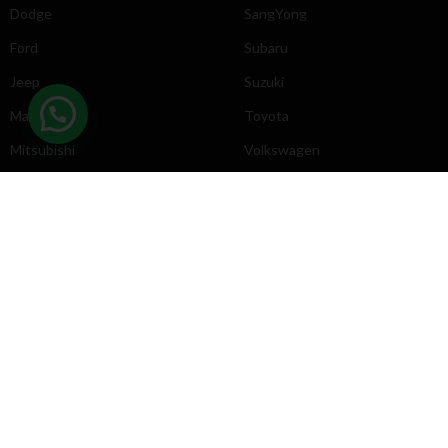
Dodge
SangYong
Ford
Subaru
Jeep
Suzuki
Mazda
Toyota
Mitsubishi
Volkswagen
DIRECCIÓN
INFORMACIÓN
Chevrolet
Inicio
Toyota
Nosotros
Contacto
Póliticas
KYB
2025