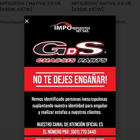
MITSUBISHI / NATIVA 3.0 V6
MITSUBISHI/ NATIVA 3.0 V6
[K96W, K97W]
[K96W, K97W]
Amortiguadores
,
Mitsubishi
Amortiguadores
,
Mitsubishi