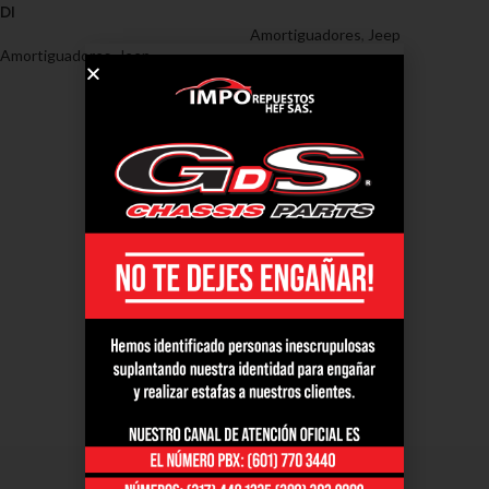
DI
Amortiguadores
,
Jeep
Amortiguadores
,
Jeep