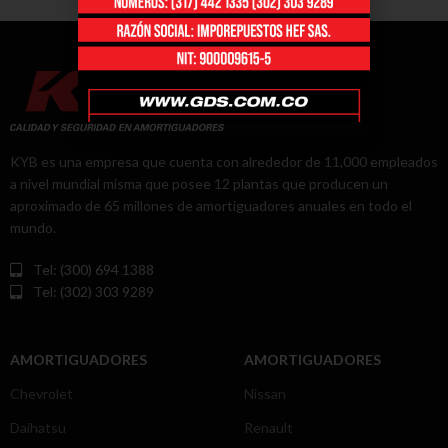
KYB es una empresa que cuenta con alrededor de 11,000 empleados
a nivel mundial misma que posee 12 plantas que producen un
aproximado de 65 millones de amortiguadores anuales en todo el
mundo.
Tel: (300) 694 1388
Tel: (302) 303 9289
AMORTIGUADORES
AMORTIGUADORES
Chevrolet
Nissan
Daihatsu
Renault