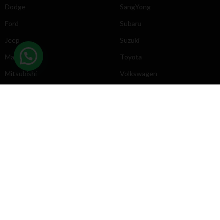
Dodge
SangYong
Ford
Subaru
Jeep
Suzuki
Mazda
Toyota
Mitsubishi
Volkswagen
DIRECCIÓN
INFORMACIÓN
Chevrolet
Inicio
Toyota
Nosotros
Contacto
Póliticas
KYB
2025