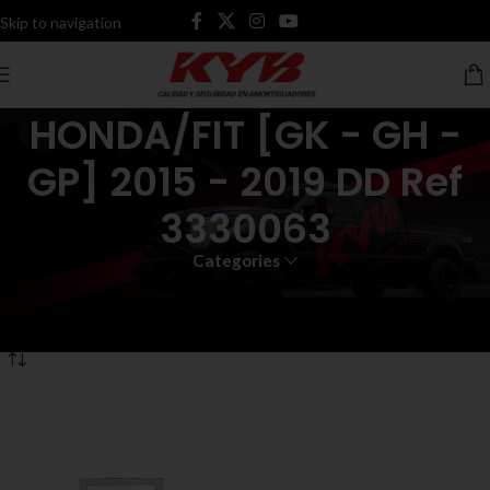
Skip to navigation
Skip to main content
HONDA/FIT [GK - GH -
GP] 2015 - 2019 DD Ref
3330063
Categories
Inicio
Productos etiquetados “HONDA/FIT [GK - GH - GP] 2015 - 2019 DD
Ref 3330063”