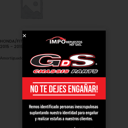
HONDA/FIT [GK – GH – GP]
2015 – 2019 DD
Amortiguadores
,
Honda