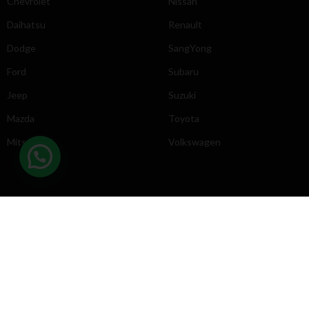
Chevrolet
Nissan
Daihatsu
Renault
Dodge
SangYong
Ford
Subaru
Jeep
Suzuki
Mazda
Toyota
Mitsubishi
Volkswagen
DIRECCIÓN
INFORMACIÓN
Chevrolet
Inicio
Toyota
Nosotros
Contacto
Póliticas