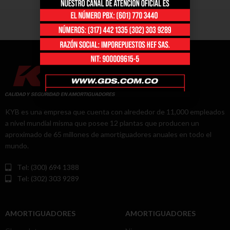
KYB es una empresa que cuenta con alrededor de 11,000 empleados
a nivel mundial misma que posee 12 plantas que producen un
aproximado de 65 millones de amortiguadores anuales en todo el
mundo.
Tel: (300) 694 1388
Tel: (302) 303 9289
AMORTIGUADORES
AMORTIGUADORES