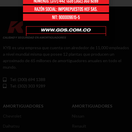
KYB es una empresa que cuenta con alrededor de 11,000 empleados
a nivel mundial misma que posee 12 plantas que producen un
aproximado de 65 millones de amortiguadores anuales en todo el
mundo.
Tel: (300) 694 1388
Tel: (302) 303 9289
AMORTIGUADORES
AMORTIGUADORES
Chevrolet
Nissan
Daihatsu
Renault