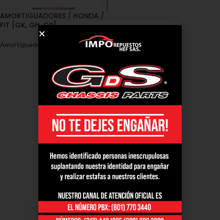
AMORTIGUADORES / HONDA /
FIT [GK, GH, GP]
Amortiguadores
,
Honda