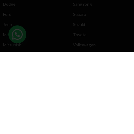
Dodge
SangYong
Ford
Subaru
Jeep
Suzuki
Mazda
Toyota
Mitsubishi
Volkswagen
DIRECCIÓN
INFORMACIÓN
Chevrolet
Inicio
Toyota
Nosotros
Contacto
Póliticas
KYB
2025