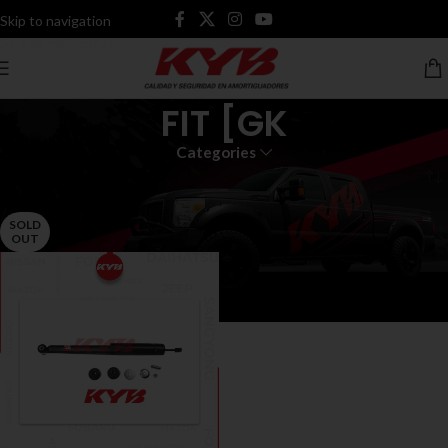
Skip to navigation
Skip to main content
FIT [GK
Categories
Inicio
Productos etiquetados “FIT [GK”
SOLD
OUT