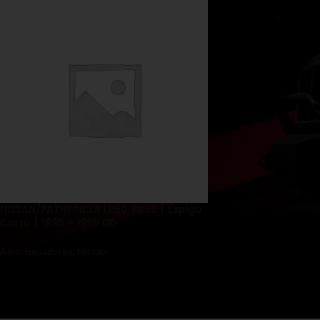
NISSAN/PATHFINDER LR50, PR50 [ Espigo
Corto ] 1995 – 1996 DD
Amortiguadores
,
Nissan