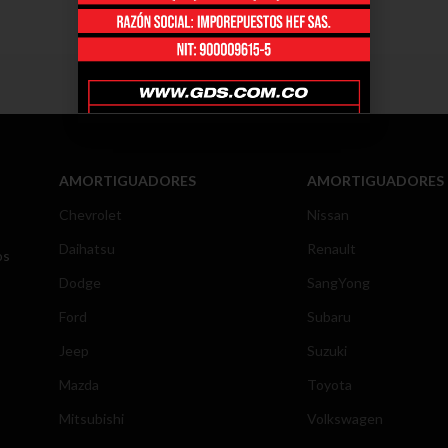
AMORTIGUADORES
AMORTIGUADORES
Chevrolet
Nissan
Daihatsu
Renault
os
Dodge
SangYong
Ford
Subaru
Jeep
Suzuki
Mazda
Toyota
Mitsubishi
Volkswagen