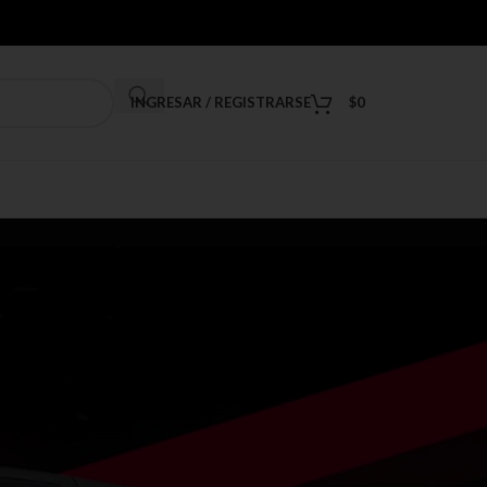
INGRESAR / REGISTRARSE
$
0
]
9
12
18
24