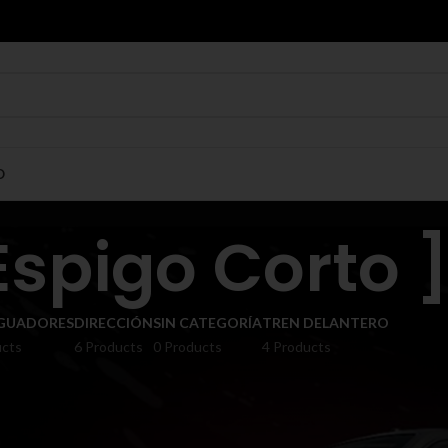
O
Espigo Corto 
GUADORES
DIRECCIÓN
SIN CATEGORÍA
TREN DELANTERO
ucts
6 Products
0 Products
4 Products
Show